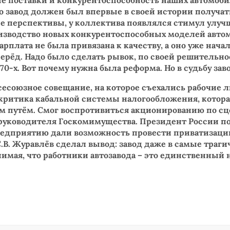
ые поставки и конкурентоспособность наших автомоби
 завод должен был впервые в своей истории получат
ие перспективы, у коллектива появлялся стимул улуч
роизводство новых конкурентоспособных моделей авто
рплата не была привязана к качеству, а оно уже нача
рёд. Надо было сделать рывок, по своей решительн
70-х. Вот почему нужна была реформа. Но в судьбу з
Всесоюзное совещание, на которое съехались рабочие
критика кабальной системы налогообложения, котора
м путём. Смог воспротивиться акционированию по с
о руководителя Госкомимущества. Президент России п
едприятию дали возможность провести приватизацию 
.В. Журавлёв сделал вывод: завод даже в самые тра
онимая, что работники автозавода – это единственны