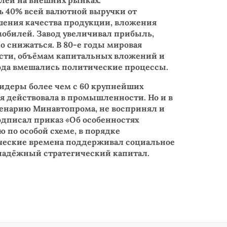
лей на внешних рынках.
ь 40% всей валютной выручки от
шения качества продукции, вложения
мобилей. Завод увеличивал прибыль,
ло снижаться. В 80-е годы мировая
ости, объёмам капитальных вложений и
авода вмешались политические процессы.
 лидеры более чем с 60 крупнейших
я действовала в промышленности. Но и в
ценарию Минавтопрома, не воспринял и
одписал приказ «Об особенностях
по особой схеме, в порядке
гические времена поддерживал социальное
й надёжный стратегический капитал.