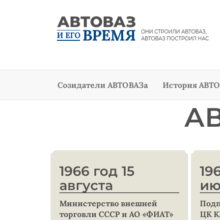
Созидатели АВТОВАЗа
История АВТО
А
1966 год 15
19
августа
ию
Министерство внешней
Подп
торговли СССР и АО «ФИАТ»
ЦК К