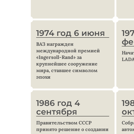
1974 год 6 июня
19
фе
ВАЗ награжден
международной премией
Нача
«Ingersoll-Rand» за
LADA
крупнейшее сооружение
мира, ставшее символом
эпохи
1986 год 4
19
сентября
ок
Правительством СССР
Собр
принято решение о создании
авто