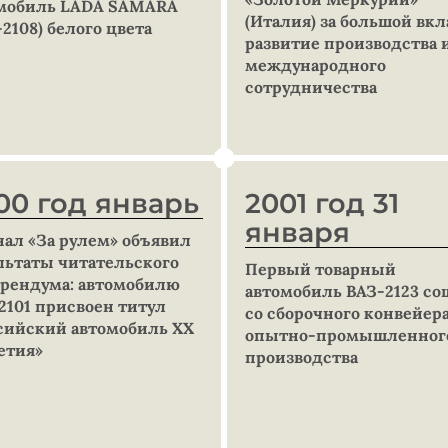
мобиль LADA SAMARA
(Италия) за большой вкл
-2108) белого цвета
развитие производства 
международного
сотрудничества
00 год январь
2001 год 31
января
ал «За рулем» объявил
льтаты читательского
Первый товарный
рендума: автомобилю
автомобиль ВАЗ-2123 со
2101 присвоен титул
со сборочного конвейер
сийский автомобиль XX
опытно-промышленног
етия»
производства