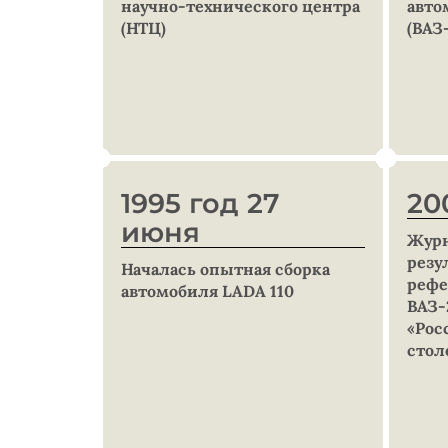
научно-технического центра
авто
(НТЦ)
(ВАЗ
1995 год 27
20
июня
Журн
резу
Началась опытная сборка
рефе
автомобиля LADA 110
ВАЗ-
«Рос
стол