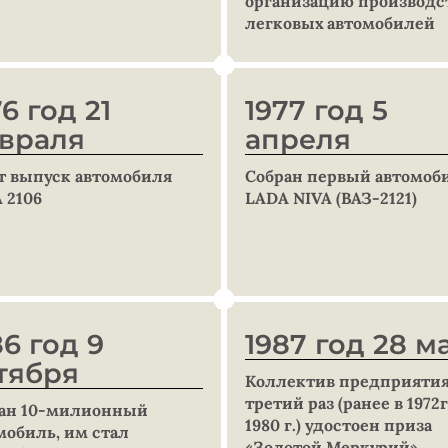
организацию производс
легковых автомобилей
76 год 21
1977 год 5
враля
апреля
т выпуск автомобиля
Собран первый автомоб
 2106
LADA NIVA (ВАЗ-2121)
86 год 9
1987 год 28 м
тября
Коллектив предприятия
третий раз (ранее в 1972г
ан 10-милионный
1980 г.) удостоен приза
мобиль, им стал
«Золотой Меркурий»