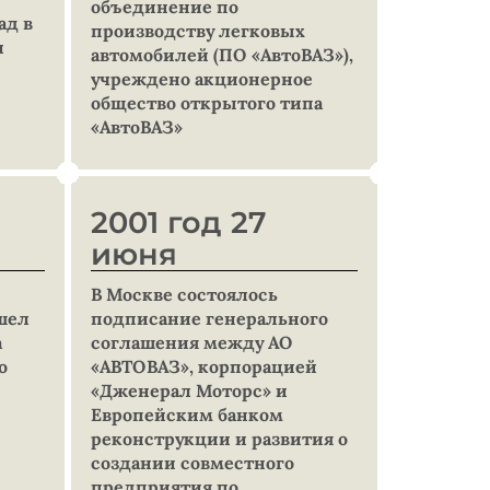
объединение по
ад в
производству легковых
и
автомобилей (ПО «АвтоВАЗ»),
учреждено акционерное
общество открытого типа
«АвтоВАЗ»
2001 год 27
июня
В Москве состоялось
шел
подписание генерального
а
соглашения между АО
о
«АВТОВАЗ», корпорацией
«Дженерал Моторс» и
Европейским банком
реконструкции и развития о
создании совместного
предприятия по