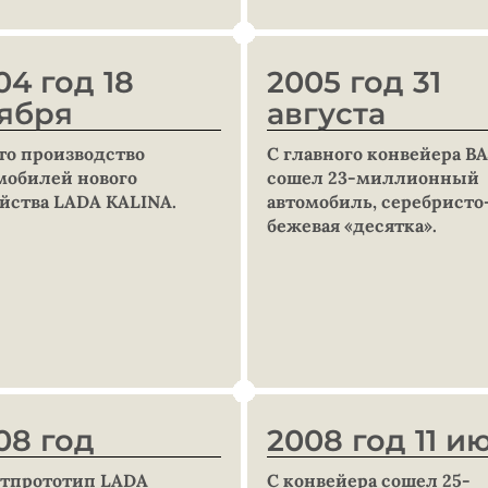
04 год 18
2005 год 31
ября
августа
то производство
С главного конвейера В
мобилей нового
сошел 23-миллионный
йства LADA KALINA.
автомобиль, серебристо
бежевая «десятка».
08 год
2008 год 11 и
тпрототип LADA
С конвейера сошел 25-