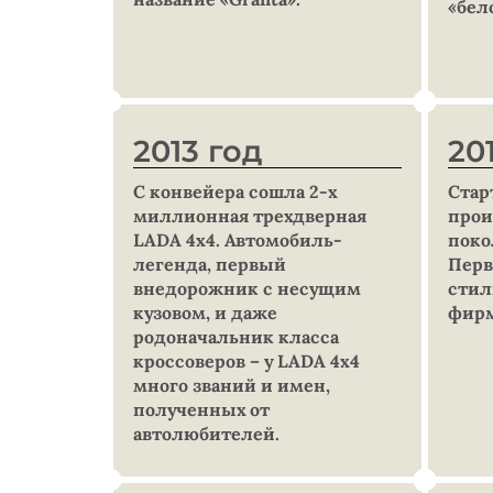
«бел
2013 год
20
С конвейера сошла 2-х
Стар
миллионная трехдверная
прои
LADA 4x4. Автомобиль-
поко
легенда, первый
Перв
внедорожник с несущим
стил
кузовом, и даже
фирм
родоначальник класса
кроссоверов – у LADA 4x4
много званий и имен,
полученных от
автолюбителей.