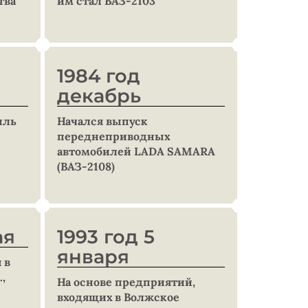
тва
им стал ВАЗ-2103
1984 год
декабрь
иль
Начался выпуск
переднеприводных
автомобилей LADA SAMARA
(ВАЗ-2108)
ая
1993 год 5
января
 в
.,
На основе предприятий,
входящих в Волжское