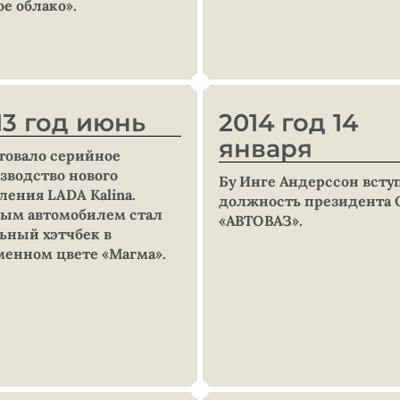
ое облако».
13 год июнь
2014 год 14
января
товало серийное
зводство нового
Бу Инге Андерссон всту
ления LADA Kalina.
должность президента
ым автомобилем стал
«АВТОВАЗ».
ьный хэтчбек в
енном цвете «Магма».