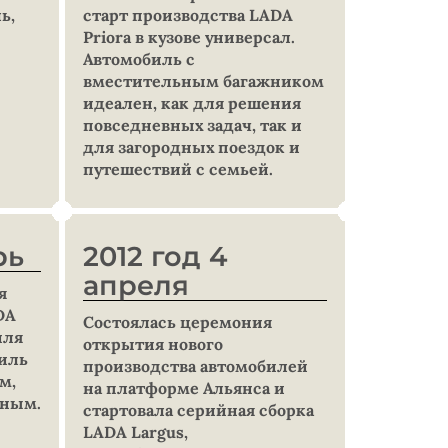
ь,
старт производства LADA
Priora в кузове универсал.
Автомобиль с
вместительным багажником
идеален, как для решения
повседневных задач, так и
для загородных поездок и
путешествий с семьей.
рь
2012 год 4
апреля
я
DA
Состоялась церемония
иля
открытия нового
биль
производства автомобилей
м,
на платформе Альянса и
тным.
стартовала серийная сборка
LADA Largus,