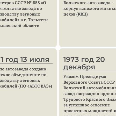
стров СССР № 558 «О
Волжского автозавода -
ительстве завода по
корпус вспомогательны
зводству легковых
цехов (КВЦ)
мобилей» в г. Тольятти
ышевской области
71 год 13 июля
1973 год 20
декабря
азе автозавода создано
ское объединение по
Указом Президиума
зводству легковых
Верховного Совета СССР
мобилей (ПО «АВТОВАЗ»)
Волжский автомобильн
завод награжден орден
Трудового Красного Зн
за успешное освоение
проектных мощностей 