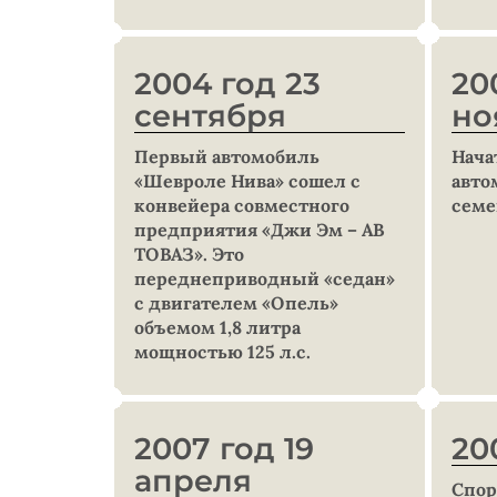
2004 год 23
20
сентября
но
Первый автомобиль
Нача
«Шевроле Нива» сошел с
авто
конвейера совместного
семе
предприятия «Джи Эм – АВ
ТОВАЗ». Это
переднеприводный «седан»
с двигателем «Опель»
объемом 1,8 литра
мощностью 125 л.с.
2007 год 19
20
апреля
Спор