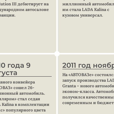
lution III дебютирует на
миллионный автомобил
ународном автосалоне
им стала LADA Kalina с
ранции.
кузовом универсал.
10 года 9
2011 год нояб
густа
На «АВТОВАЗе» состоялс
запуск производства LA
авного конвейера
Granta – нового автомоб
ОВАЗ» сошел 26-
эконом-класса. Автомо
ионный автомобиль.
получился качественны
ляром» стал седан
современным и бюдже
 Kalina в комплектации
с» популярного цвета