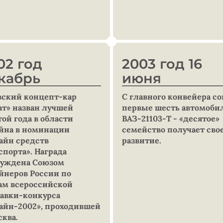
02 год
2003 год 16
кабрь
июня
вский концепт-кар
С главного конвейера с
ат» назван лучшей
первые шесть автомоби
той года в области
ВАЗ-21103-Т - «десятое»
йна в номинации
семейство получает сво
айн средств
развитие.
спорта». Награда
уждена Cоюзом
йнеров России по
ам всероссийской
авки-конкурса
айн-2002», проходившей
осква.