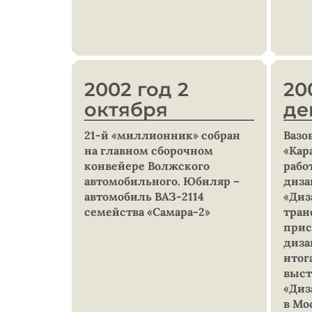
2002 год 2
20
октября
де
21-й «миллионник» собран
Вазо
на главном сборочном
«Кар
конвейере Волжского
рабо
автомобильного. Юбиляр –
диза
автомобиль ВАЗ-2114
«Диз
семейства «Самара-2»
тран
прис
диза
итог
выст
«Диз
в М