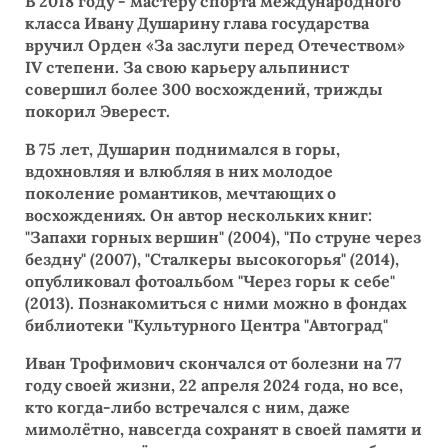
В 2018 году - мастеру спорта международного
класса Ивану Душарину глава государства
вручил Орден «За заслуги перед Отечеством»
IV степени. За свою карьеру альпинист
совершил более 300 восхождений, трижды
покорил Эверест.
В 75 лет, Душарин поднимался в горы,
вдохновляя и влюбляя в них молодое
поколение романтиков, мечтающих о
восхождениях. Он автор нескольких книг:
"Запахи горных вершин" (2004), "По струне через
бездну" (2007), "Сталкеры высокогорья" (2014),
опубликовал фотоальбом "Через горы к себе"
(2013). Познакомиться с ними можно в фондах
библиотеки "Культурного Центра "Автоград"
Иван Трофимович скончался от болезни на 77
году своей жизни, 22 апреля 2024 года, но все,
кто когда-либо встречался с ним, даже
мимолётно, навсегда сохранят в своей памяти и