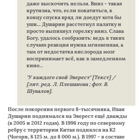
даже выскочить нельзя. Вниз - такая
крутизна, что, если покатиться, к
концу спуска вряд ли доедут хотя бы
уши... Душарин расстегнул палатку и
просто выпихнул горелку вниз. Слава
Богу, удалось сообразить: ведь в таких
случаях реакция нужна мгновенная, а
там от недостатка кислорода мозг
воспринимает всё, как в замедленном
кино...
"У каждого свой Эверест" [Текст] /
[лит. ред. Л. Плешанова ; фот. В.
Шувалов].
После покорения первого 8-тысячника, Иван
Душарин поднимался на Эверест ещё дважды
(в 2005 и 2012 годах). В 1996 году по северному
ребру с территории Китая поднялся на К2
(Чогори, 8 125 м. до 8 000 м.). В 1997 - в составе