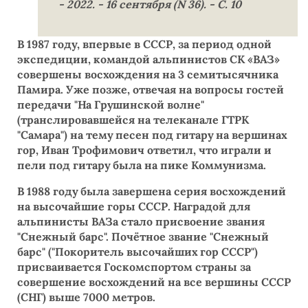
- 2022. - 16 сентября (N 36). - С. 10
В 1987 году, впервые в СССР, за период одной
экспедиции, командой альпинистов СК «ВАЗ»
совершены восхождения на 3 семитысячника
Памира. Уже позже, отвечая на вопросы гостей
передачи "На Грушинской волне"
(транслировавшейся на телеканале ГТРК
"Самара") на тему песен под гитару на вершинах
гор, Иван Трофимович ответил, что играли и
пели под гитару была на пике Коммунизма.
В 1988 году была завершена серия восхождений
на высочайшие горы СССР. Наградой для
альпинисты ВАЗа стало присвоение звания
"Снежный барс". Почётное звание "Снежный
барс" ("Покоритель высочайших гор СССР")
присваивается Госкомспортом страны за
совершение восхождений на все вершины СССР
(СНГ) выше 7000 метров.